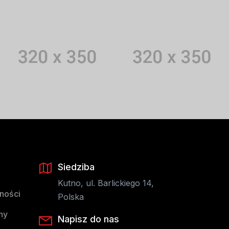
Siedziba
Kutno, ul. Barlickiego 14,
tności
Polska
ny
Napisz do nas