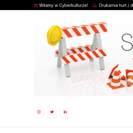
Witamy w Cyberkulturze!
Drukarnia hurt / 