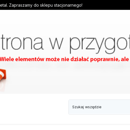
detal. Zapraszamy do sklepu stacjonarnego!