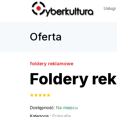
Usługi
Oferta
foldery reklamowe
Foldery re
Dostępność:
Na miejscu
Kategoria :
Poligrafia