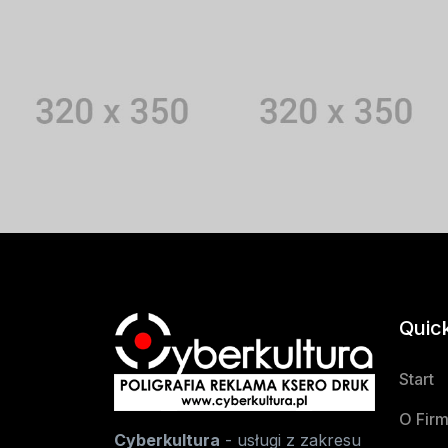
Quic
Start
O Firm
Cyberkultura
- usługi z zakresu