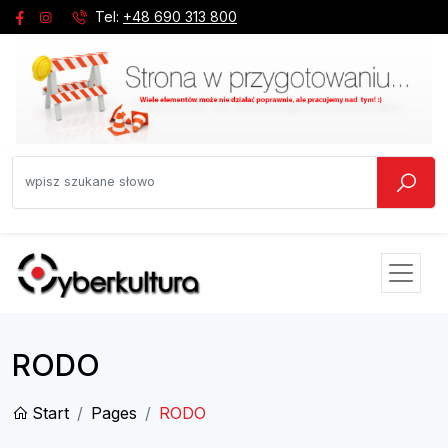
Tel:
+48 690 313 800
RODO
Start
Pages
RODO