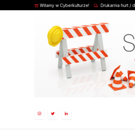
Witamy w Cyberkulturze!
Drukarnia hurt / 