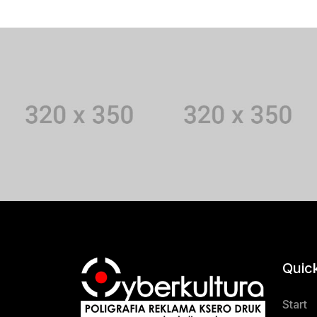
Quic
Start