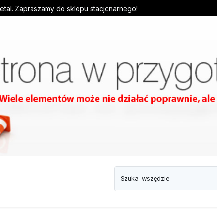
detal. Zapraszamy do sklepu stacjonarnego!