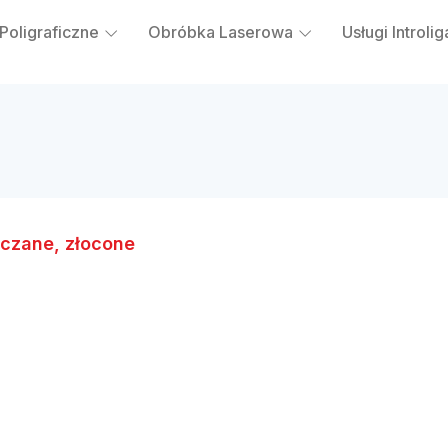
 Poligraficzne
Obróbka Laserowa
Usługi Introlig
aczane, złocone