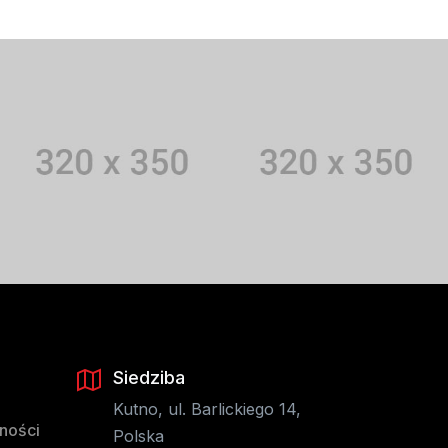
Siedziba
Kutno, ul. Barlickiego 14,
tności
Polska