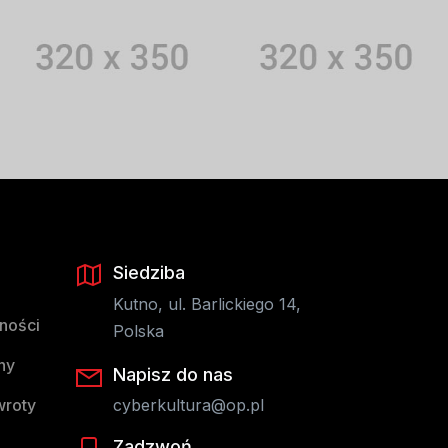
Siedziba
Kutno, ul. Barlickiego 14,
tności
Polska
ny
Napisz do nas
wroty
cyberkultura@op.pl
Zadzwoń