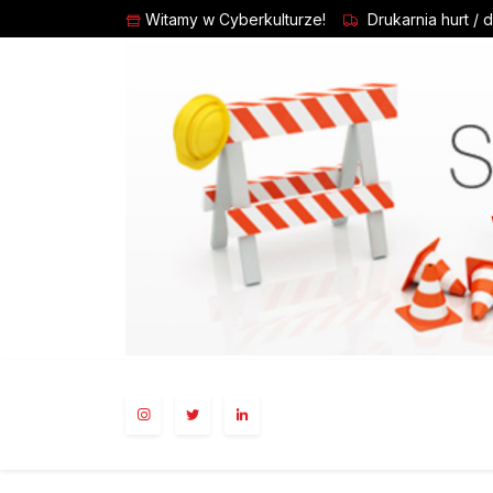
Witamy w Cyberkulturze!
Drukarnia hurt / 