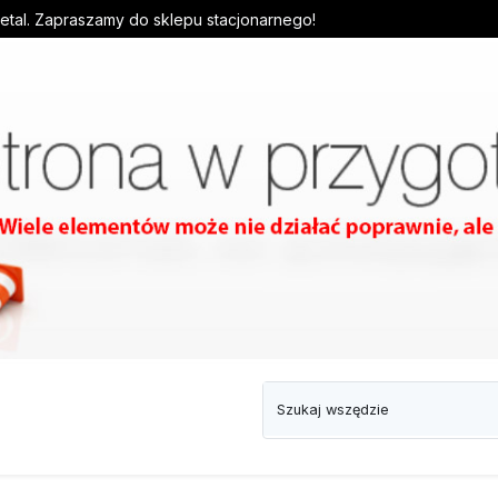
detal. Zapraszamy do sklepu stacjonarnego!