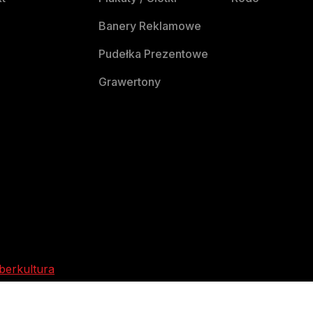
Banery Reklamowe
Pudełka Prezentowe
Grawertony
berkultura
certy imprezy i wydarzenia w Kutnie