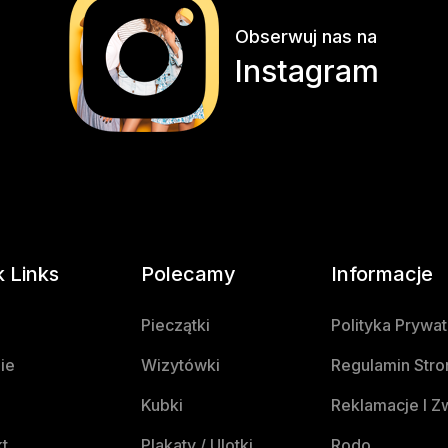
Obserwuj nas na
Instagram
k Links
Polecamy
Informacje
Pieczątki
Polityka Prywa
ie
Wizytówki
Regulamin Stro
Kubki
Reklamacje I Z
t
Plakaty / Ulotki
Rodo