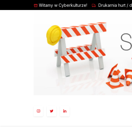
Witamy w Cyberkulturze!
Drukarnia hurt / 