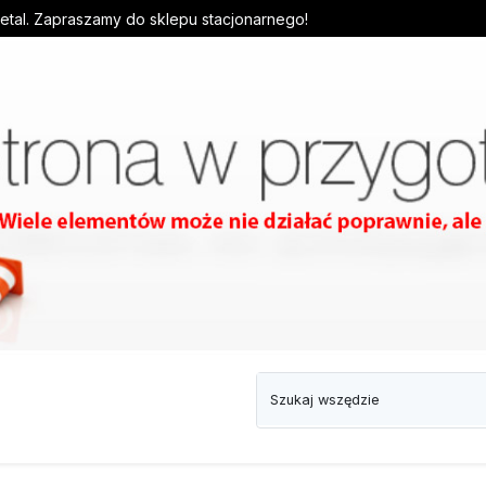
detal. Zapraszamy do sklepu stacjonarnego!