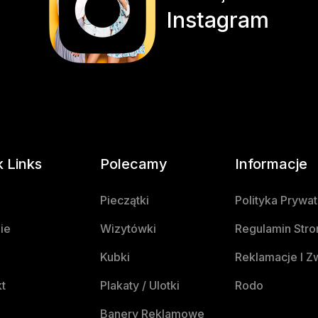
Instagram
k Links
Polecamy
Informacje
Pieczątki
Polityka Prywa
ie
Wizytówki
Regulamin Stro
Kubki
Reklamacje I Z
t
Plakaty / Ulotki
Rodo
Banery Reklamowe