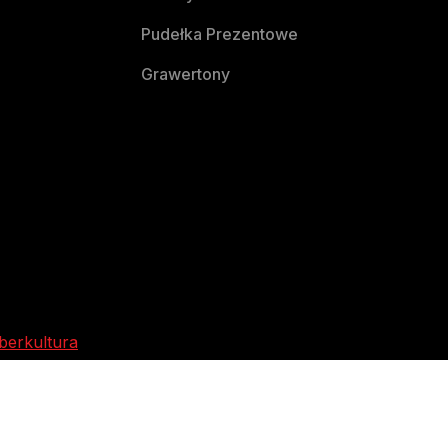
Pudełka Prezentowe
Grawertony
berkultura
certy imprezy i wydarzenia w Kutnie