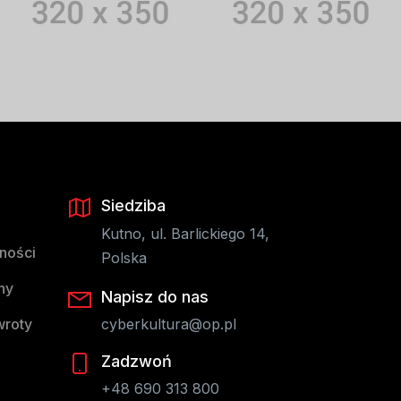
Siedziba
Kutno, ul. Barlickiego 14,
tności
Polska
ny
Napisz do nas
wroty
cyberkultura@op.pl
Zadzwoń
+48 690 313 800